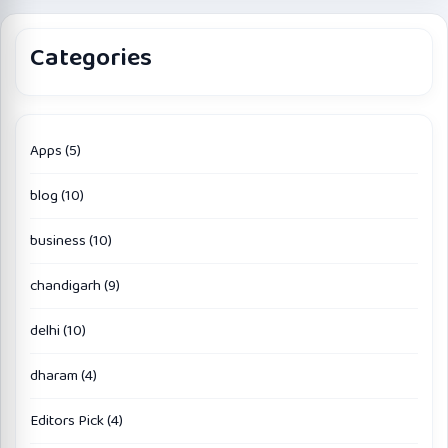
Categories
Apps
(5)
blog
(10)
business
(10)
chandigarh
(9)
delhi
(10)
dharam
(4)
Editors Pick
(4)