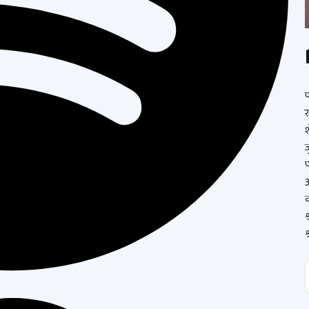
प
र
श
ज
प
आ
श
श