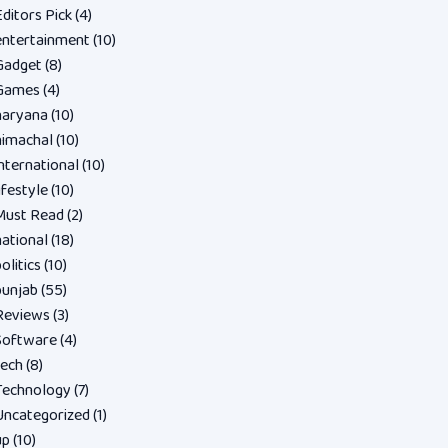
Editors Pick
(4)
entertainment
(10)
Gadget
(8)
Games
(4)
haryana
(10)
himachal
(10)
international
(10)
ifestyle
(10)
Must Read
(2)
national
(18)
olitics
(10)
punjab
(55)
Reviews
(3)
Software
(4)
tech
(8)
Technology
(7)
Uncategorized
(1)
up
(10)