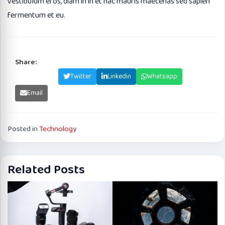
vestibulum eros, diam in in et hac mauris maecenas sed sapien
fermentum et eu.
Share:
Facebook
Twitter
Linkedin
Whatsapp
Email
Posted in
Technology
Related Posts